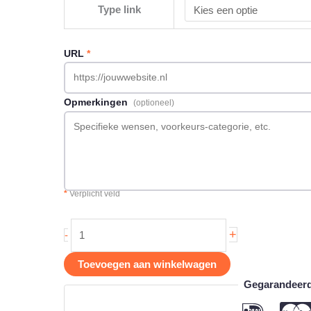
Type link
URL
*
Opmerkingen
(optioneel)
*
Verplicht veld
Backlink
+
-
op
Bedrijfinformatie.nl
Toevoegen aan winkelwagen
aantal
Gegarandeerd 