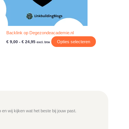
Backlink op Degezondeacademie.nl
Prijsklasse:
Dit
Opties selecteren
€
9,00
-
€
24,95
excl. btw
€ 9,00
product
tot
heeft
€ 24,95
e
meerdere
variaties.
Deze
optie
kan
gekozen
worden
op
en wij kijken wat het beste bij jouw past.
de
agina
productpagina