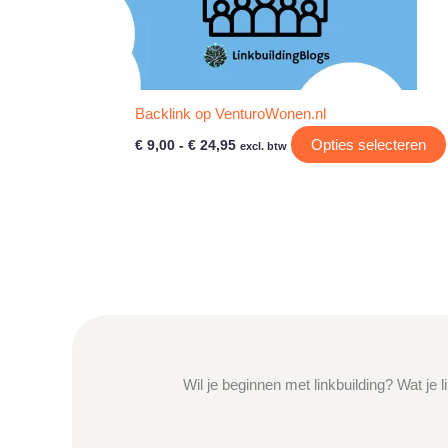
Backlink op VenturoWonen.nl
Prijsklasse:
Opties selecteren
€
9,00
-
€
24,95
excl. btw
€ 9,00
tot
€ 24,95
Wil je beginnen met linkbuilding? Wat je 