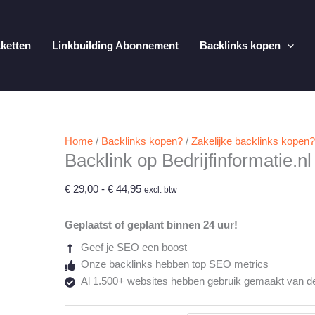
kketten
Linkbuilding Abonnement
Backlinks kopen
Home
/
Backlinks kopen?
/
Zakelijke backlinks kopen?
Backlink op Bedrijfinformatie.nl
Prijsklasse:
€
29,00
-
€
44,95
excl. btw
€ 29,00
tot
Geplaatst of geplant binnen 24 uur!
€ 44,95
Geef je SEO een boost
Onze backlinks hebben top SEO metrics
Al 1.500+ websites hebben gebruik gemaakt van d