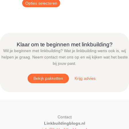
€ 9,00
Dit
Opties selecteren
tot
product
€ 24,95
heeft
meerdere
variaties.
Deze
optie
Klaar om te beginnen met linkbuilding?
kan
Wil je beginnen met linkbuilding? Wat je linkbuilding wens ook is, wij
gekozen
helpen je graag. Neem contact met ons op en wij kijken wat het beste
worden
bij jouw past.
op
de
Bekijk pakketten
Krijg advies
productpagina
Contact
Linkbuildingblogs.nl