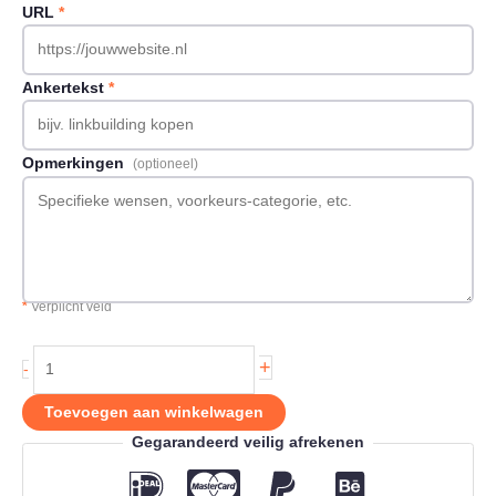
URL
*
Ankertekst
*
Opmerkingen
(optioneel)
*
Verplicht veld
Backlink
+
-
op
Bespaaraltijd.nl
Toevoegen aan winkelwagen
aantal
Gegarandeerd veilig afrekenen