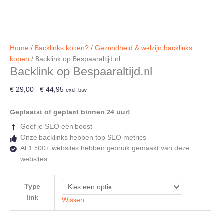
Home
/
Backlinks kopen?
/
Gezondheid & welzijn backlinks
kopen
/ Backlink op Bespaaraltijd.nl
Backlink op Bespaaraltijd.nl
Prijsklasse:
€
29,00
-
€
44,95
excl. btw
€ 29,00
tot
Geplaatst of geplant binnen 24 uur!
€ 44,95
Geef je SEO een boost
Onze backlinks hebben top SEO metrics
Al 1.500+ websites hebben gebruik gemaakt van deze
websites
Type
link
Wissen