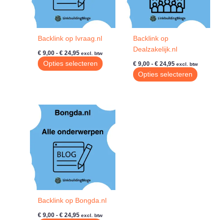
Backlink op Ivraag.nl
Backlink op
Dealzakelijk.nl
Prijsklasse:
€
9,00
-
€
24,95
excl. btw
€ 9,00
Prijsklasse:
Dit
Opties selecteren
€
9,00
-
€
24,95
excl. btw
tot
€ 9,00
product
Dit
Opties selecteren
€ 24,95
tot
heeft
produc
€ 24,95
meerdere
heeft
variaties.
meerde
Deze
variatie
optie
Deze
kan
optie
gekozen
kan
worden
gekoze
op
worde
de
op
productpagina
de
Backlink op Bongda.nl
produc
Prijsklasse:
€
9,00
-
€
24,95
excl. btw