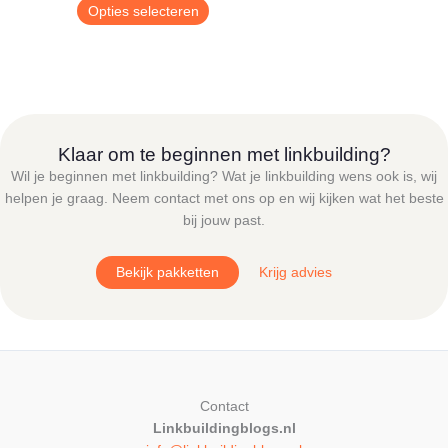
€ 9,00
Dit
Opties selecteren
tot
product
€ 24,95
heeft
meerdere
variaties.
Deze
optie
Klaar om te beginnen met linkbuilding?
kan
Wil je beginnen met linkbuilding? Wat je linkbuilding wens ook is, wij
gekozen
helpen je graag. Neem contact met ons op en wij kijken wat het beste
worden
bij jouw past.
op
de
Bekijk pakketten
Krijg advies
productpagina
Contact
Linkbuildingblogs.nl