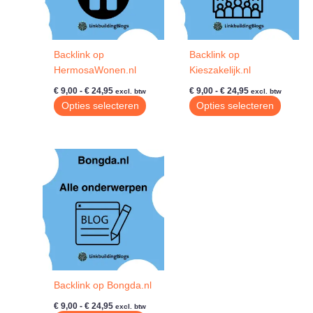
Backlink op
Backlink op
HermosaWonen.nl
Kieszakelijk.nl
Prijsklasse:
Prijsklasse:
€
9,00
-
€
24,95
€
9,00
-
€
24,95
excl. btw
excl. btw
€ 9,00
€ 9,00
Dit
Dit
Opties selecteren
Opties selecteren
tot
tot
product
produc
€ 24,95
€ 24,95
heeft
heeft
meerdere
meerde
variaties.
variatie
Deze
Deze
optie
optie
kan
kan
gekozen
gekoze
worden
worde
op
op
de
de
Backlink op Bongda.nl
productpagina
produc
Prijsklasse:
€
9,00
-
€
24,95
excl. btw