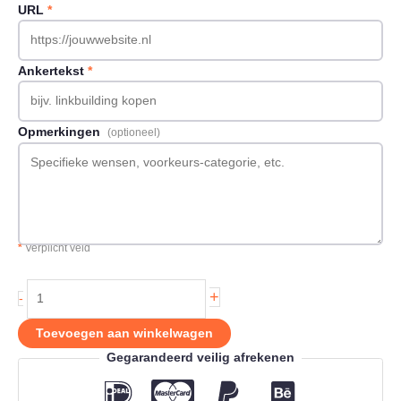
URL
*
Ankertekst
*
Opmerkingen
(optioneel)
*
Verplicht veld
Backlink
+
-
op
Beste-
Toevoegen aan winkelwagen
macbook.nl
Gegarandeerd veilig afrekenen
aantal