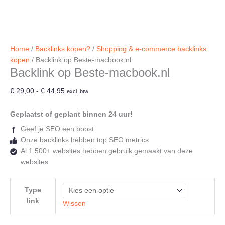
Home
/
Backlinks kopen?
/
Shopping & e-commerce backlinks
kopen
/ Backlink op Beste-macbook.nl
Backlink op Beste-macbook.nl
Prijsklasse:
€
29,00
-
€
44,95
excl. btw
€ 29,00
tot
Geplaatst of geplant binnen 24 uur!
€ 44,95
Geef je SEO een boost
Onze backlinks hebben top SEO metrics
Al 1.500+ websites hebben gebruik gemaakt van deze
websites
Type
link
Wissen