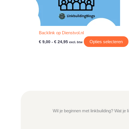
Backlink op Dienstvol.nl
Prijsklasse:
Opties selecteren
€
9,00
-
€
24,95
excl. btw
€ 9,00
tot
€ 24,95
Wil je beginnen met linkbuilding? Wat je 