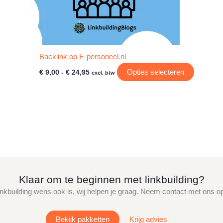
Backlink op E-personeel.nl
Prijsklasse:
Dit
Dit
Opties selecteren
€
9,00
-
€
24,95
excl. btw
€ 9,00
product
product
tot
heeft
heeft
€ 24,95
meerdere
meerder
variaties.
variaties.
Deze
Deze
optie
optie
kan
kan
gekozen
gekozen
Klaar om te beginnen met linkbuilding?
worden
worden
op
op
linkbuilding wens ook is, wij helpen je graag. Neem contact met ons op 
de
de
productpagina
productp
Bekijk pakketten
Krijg advies