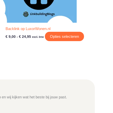
Backlink op LuxorWonen.nl
Prijsklasse:
Dit
Opties selecteren
€
9,00
-
€
24,95
excl. btw
€ 9,00
product
tot
heeft
€ 24,95
e
meerdere
variaties.
Deze
optie
kan
gekozen
worden
op
en wij kijken wat het beste bij jouw past.
de
agina
productpagina