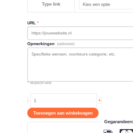
Type link
URL
*
Opmerkingen
(optioneel)
*
Verplicht veld
Backlink
+
-
op
Blaro.nl
Toevoegen aan winkelwagen
aantal
Gegarandeerd 