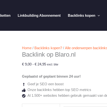
kketten
Linkbuilding Abonnement
Backlinks kopen
Home
/
Backlinks kopen?
/
Alle onderwerpen backlink
Backlink op Blaro.nl
Prijsklasse:
€
9,00
-
€
24,95
excl. btw
€ 9,00
tot
Geplaatst of geplant binnen 24 uur!
€ 24,95
Geef je SEO een boost
Onze backlinks hebben top SEO metrics
Al 1.500+ websites hebben gebruik gemaakt van d