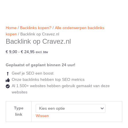
Home
/
Backlinks kopen?
/
Alle onderwerpen backlinks
kopen
/ Backlink op Cravez.nl
Backlink op Cravez.nl
Prijsklasse:
€
9,00
-
€
24,95
excl. btw
€ 9,00
tot
Geplaatst of geplant binnen 24 uur!
€ 24,95
Geef je SEO een boost
Onze backlinks hebben top SEO metrics
Al 1.500+ websites hebben gebruik gemaakt van deze
websites
Type
link
Wissen