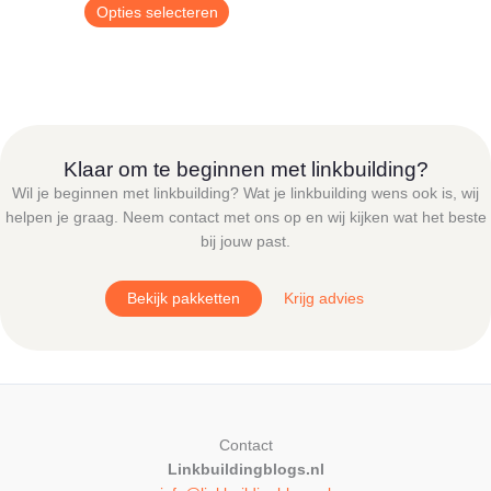
€ 9,00
Dit
Opties selecteren
tot
product
€ 24,95
heeft
meerdere
variaties.
Deze
optie
Klaar om te beginnen met linkbuilding?
kan
Wil je beginnen met linkbuilding? Wat je linkbuilding wens ook is, wij
gekozen
helpen je graag. Neem contact met ons op en wij kijken wat het beste
worden
bij jouw past.
op
de
Bekijk pakketten
Krijg advies
productpagina
Contact
Linkbuildingblogs.nl