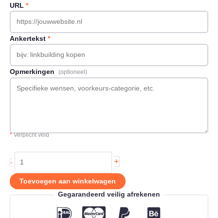
URL
*
Ankertekst
*
Opmerkingen
(optioneel)
*
Verplicht veld
Backlink
+
-
op
Cravez.nl
Toevoegen aan winkelwagen
aantal
Gegarandeerd veilig afrekenen