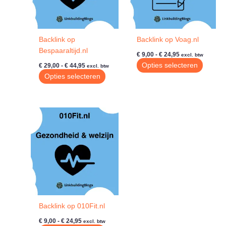
Backlink op
Backlink op Voag.nl
Bespaaraltijd.nl
Prijsklasse:
€
9,00
-
€
24,95
excl. btw
€ 9,00
Prijsklasse:
Dit
Opties selecteren
€
29,00
-
€
44,95
excl. btw
tot
€ 29,00
Dit
produc
Opties selecteren
€ 24,95
tot
product
heeft
€ 44,95
heeft
meerde
meerdere
variatie
variaties.
Deze
Deze
optie
optie
kan
kan
gekoze
gekozen
worde
worden
op
op
de
de
produc
Backlink op 010Fit.nl
productpagina
Prijsklasse:
€
9,00
-
€
24,95
excl. btw