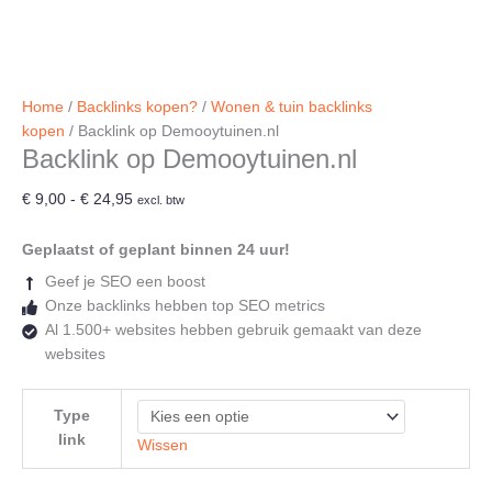
Home
/
Backlinks kopen?
/
Wonen & tuin backlinks
kopen
/ Backlink op Demooytuinen.nl
Backlink op Demooytuinen.nl
Prijsklasse:
€
9,00
-
€
24,95
excl. btw
€ 9,00
tot
Geplaatst of geplant binnen 24 uur!
€ 24,95
Geef je SEO een boost
Onze backlinks hebben top SEO metrics
Al 1.500+ websites hebben gebruik gemaakt van deze
websites
Type
link
Wissen