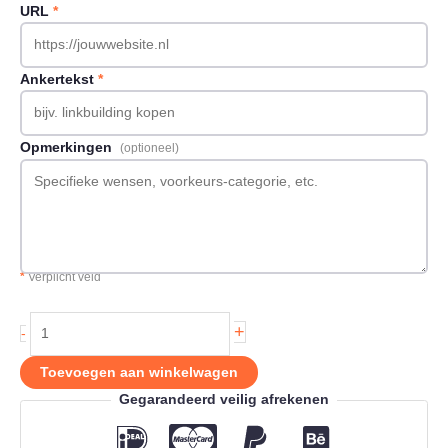
URL
*
Ankertekst
*
Opmerkingen
(optioneel)
*
Verplicht veld
Backlink
+
-
op
Demooytuinen.nl
Toevoegen aan winkelwagen
aantal
Gegarandeerd veilig afrekenen