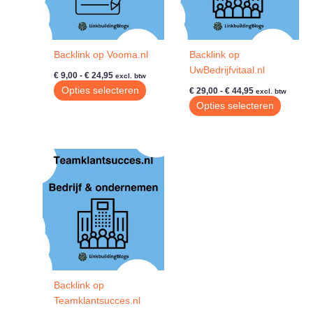
Backlink op Vooma.nl
Backlink op
UwBedrijfvitaal.nl
Prijsklasse:
€
9,00
-
€
24,95
excl. btw
€ 9,00
Prijsklasse:
Dit
Opties selecteren
€
29,00
-
€
44,95
excl. btw
tot
€ 29,00
product
Dit
Opties selecteren
€ 24,95
tot
heeft
produc
€ 44,95
meerdere
heeft
variaties.
meerde
Deze
variatie
optie
Deze
kan
optie
gekozen
kan
worden
gekoze
op
worde
de
op
productpagina
de
Backlink op
produc
Teamklantsucces.nl