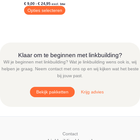
Prijsklasse:
€
9,00
-
€
24,95
excl. btw
€ 9,00
Dit
Opties selecteren
tot
product
€ 24,95
heeft
meerdere
variaties.
Deze
optie
Klaar om te beginnen met linkbuilding?
kan
Wil je beginnen met linkbuilding? Wat je linkbuilding wens ook is, wij
gekozen
helpen je graag. Neem contact met ons op en wij kijken wat het beste
worden
bij jouw past.
op
de
Bekijk pakketten
Krijg advies
productpagina
Contact