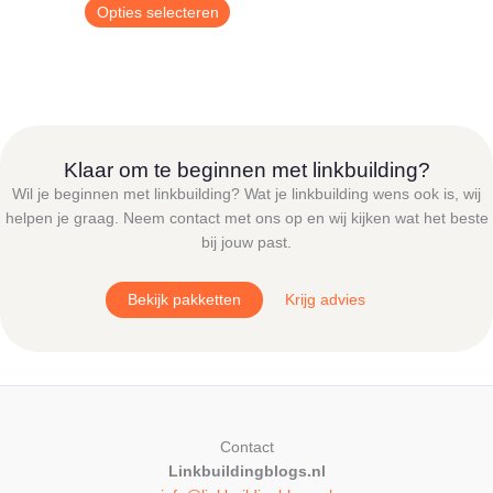
€ 9,00
Dit
Opties selecteren
tot
product
€ 24,95
heeft
meerdere
variaties.
Deze
optie
Klaar om te beginnen met linkbuilding?
kan
Wil je beginnen met linkbuilding? Wat je linkbuilding wens ook is, wij
gekozen
helpen je graag. Neem contact met ons op en wij kijken wat het beste
worden
bij jouw past.
op
de
Bekijk pakketten
Krijg advies
productpagina
Contact
Linkbuildingblogs.nl