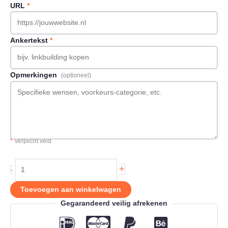
URL
*
Ankertekst
*
Opmerkingen
(optioneel)
*
Verplicht veld
Backlink
+
-
op
Fitnessbenodigdheden.nl
Toevoegen aan winkelwagen
aantal
Gegarandeerd veilig afrekenen