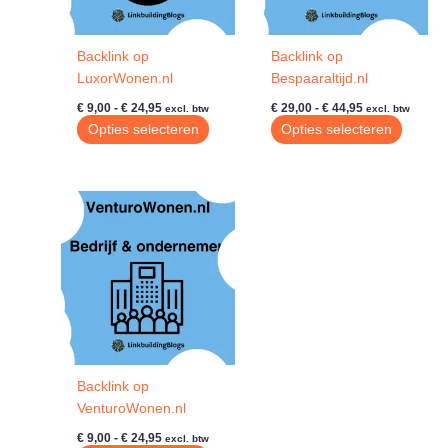
Backlink op
Backlink op
LuxorWonen.nl
Bespaaraltijd.nl
Prijsklasse:
Prijsklasse:
€
9,00
-
€
24,95
€
29,00
-
€
44,95
excl. btw
excl. btw
€ 9,00
€ 29,00
Dit
Dit
Opties selecteren
Opties selecteren
tot
tot
product
produc
€ 24,95
€ 44,95
heeft
heeft
meerdere
meerde
variaties.
variatie
Deze
Deze
optie
optie
kan
kan
gekozen
gekoze
worden
worde
op
op
de
de
Backlink op
productpagina
produc
VenturoWonen.nl
Prijsklasse:
€
9,00
-
€
24,95
excl. btw