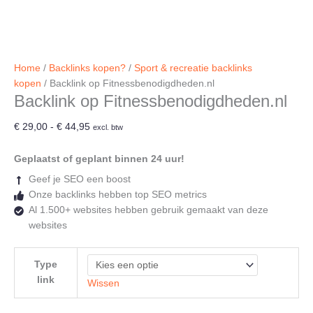
Home
/
Backlinks kopen?
/
Sport & recreatie backlinks
kopen
/ Backlink op Fitnessbenodigdheden.nl
Backlink op Fitnessbenodigdheden.nl
Prijsklasse:
€
29,00
-
€
44,95
excl. btw
€ 29,00
tot
Geplaatst of geplant binnen 24 uur!
€ 44,95
Geef je SEO een boost
Onze backlinks hebben top SEO metrics
Al 1.500+ websites hebben gebruik gemaakt van deze
websites
Type
link
Wissen