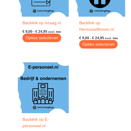
Backlink op Ivraag.nl
Backlink op
HermosaWonen.nl
Prijsklasse:
€
9,00
-
€
24,95
excl. btw
€ 9,00
Prijsklasse:
Dit
Opties selecteren
€
9,00
-
€
24,95
excl. btw
tot
€ 9,00
product
Dit
Opties selecteren
€ 24,95
tot
heeft
produc
€ 24,95
meerdere
heeft
variaties.
meerde
Deze
variatie
optie
Deze
kan
optie
gekozen
kan
worden
gekoze
op
worde
de
op
productpagina
de
Backlink op E-
produc
personeel.nl