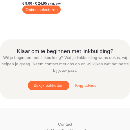
Prijsklasse:
€
9,00
-
€
24,95
excl. btw
€ 9,00
Dit
Opties selecteren
tot
product
€ 24,95
heeft
meerdere
variaties.
Deze
optie
Klaar om te beginnen met linkbuilding?
kan
Wil je beginnen met linkbuilding? Wat je linkbuilding wens ook is, wij
gekozen
helpen je graag. Neem contact met ons op en wij kijken wat het beste
worden
bij jouw past.
op
de
Bekijk pakketten
Krijg advies
productpagina
Contact