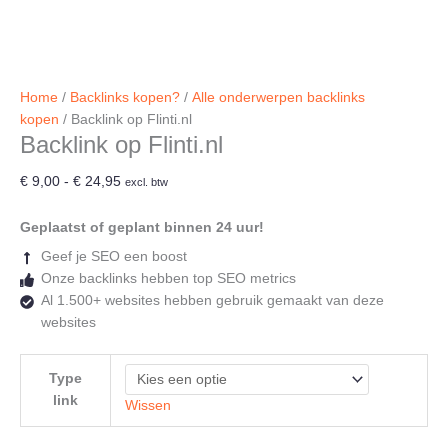
Home
/
Backlinks kopen?
/
Alle onderwerpen backlinks
kopen
/ Backlink op Flinti.nl
Backlink op Flinti.nl
Prijsklasse:
€
9,00
-
€
24,95
excl. btw
€ 9,00
tot
Geplaatst of geplant binnen 24 uur!
€ 24,95
Geef je SEO een boost
Onze backlinks hebben top SEO metrics
Al 1.500+ websites hebben gebruik gemaakt van deze
websites
Type
link
Wissen