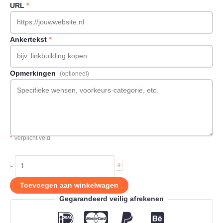
URL
*
Ankertekst
*
Opmerkingen
(optioneel)
*
Verplicht veld
Backlink
+
-
op
Flinti.nl
Toevoegen aan winkelwagen
aantal
Gegarandeerd veilig afrekenen