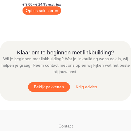
Prijsklasse:
€
9,00
-
€
24,95
excl. btw
€ 9,00
Dit
Opties selecteren
tot
product
€ 24,95
heeft
meerdere
variaties.
Deze
optie
Klaar om te beginnen met linkbuilding?
kan
Wil je beginnen met linkbuilding? Wat je linkbuilding wens ook is, wij
gekozen
helpen je graag. Neem contact met ons op en wij kijken wat het beste
worden
bij jouw past.
op
de
Bekijk pakketten
Krijg advies
productpagina
Contact