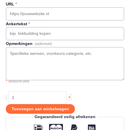
URL
*
Ankertekst
*
Opmerkingen
(optioneel)
*
Verplicht veld
Backlink
+
-
op
Huishoudwebshop.nl
Toevoegen aan winkelwagen
aantal
Gegarandeerd veilig afrekenen