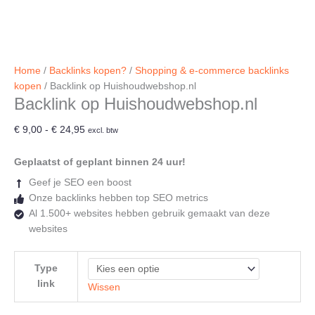
Home
/
Backlinks kopen?
/
Shopping & e-commerce backlinks
kopen
/ Backlink op Huishoudwebshop.nl
Backlink op Huishoudwebshop.nl
Prijsklasse:
€
9,00
-
€
24,95
excl. btw
€ 9,00
tot
Geplaatst of geplant binnen 24 uur!
€ 24,95
Geef je SEO een boost
Onze backlinks hebben top SEO metrics
Al 1.500+ websites hebben gebruik gemaakt van deze
websites
Type
link
Wissen