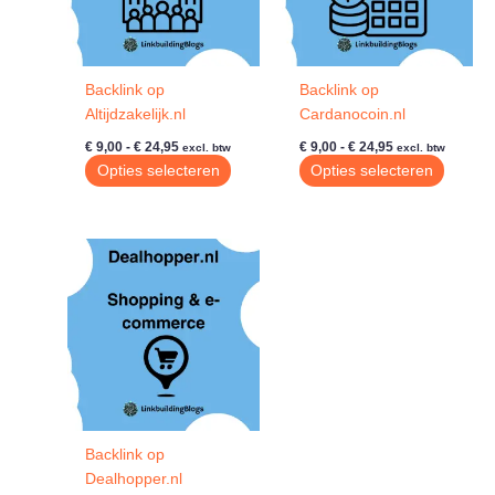
Backlink op
Backlink op
Altijdzakelijk.nl
Cardanocoin.nl
Prijsklasse:
Prijsklasse:
€
9,00
-
€
24,95
€
9,00
-
€
24,95
excl. btw
excl. btw
€ 9,00
€ 9,00
Dit
Dit
Opties selecteren
Opties selecteren
tot
tot
product
produc
€ 24,95
€ 24,95
heeft
heeft
meerdere
meerde
variaties.
variatie
Deze
Deze
optie
optie
kan
kan
gekozen
gekoze
worden
worde
op
op
de
de
Backlink op
productpagina
produc
Dealhopper.nl