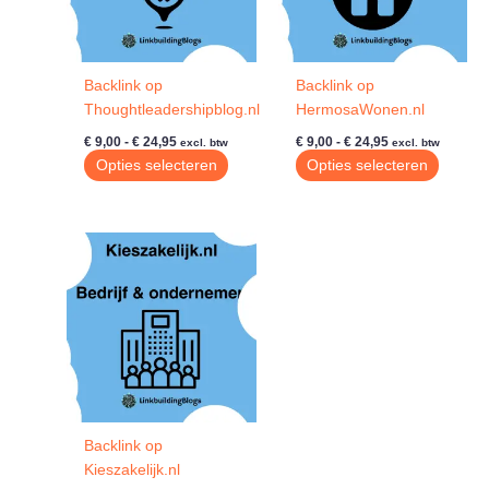
Backlink op
Backlink op
Thoughtleadershipblog.nl
HermosaWonen.nl
Prijsklasse:
Prijsklasse:
€
9,00
-
€
24,95
€
9,00
-
€
24,95
excl. btw
excl. btw
€ 9,00
€ 9,00
Dit
Dit
Opties selecteren
Opties selecteren
tot
tot
product
produc
€ 24,95
€ 24,95
heeft
heeft
meerdere
meerde
variaties.
variatie
Deze
Deze
optie
optie
kan
kan
gekozen
gekoze
worden
worde
op
op
de
de
Backlink op
productpagina
produc
Kieszakelijk.nl