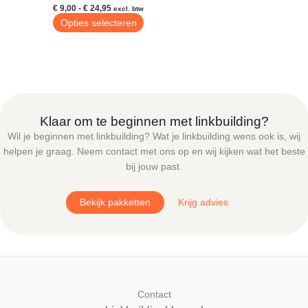
Prijsklasse:
€
9,00
-
€
24,95
excl. btw
€ 9,00
Dit
Opties selecteren
tot
product
€ 24,95
heeft
meerdere
variaties.
Deze
optie
Klaar om te beginnen met linkbuilding?
kan
Wil je beginnen met linkbuilding? Wat je linkbuilding wens ook is, wij
gekozen
helpen je graag. Neem contact met ons op en wij kijken wat het beste
worden
bij jouw past.
op
de
Bekijk pakketten
Krijg advies
productpagina
Contact