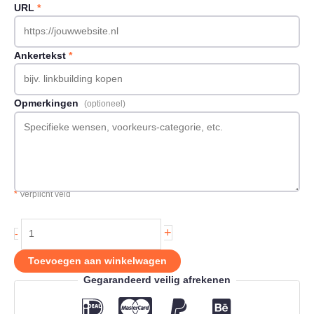
URL
*
Ankertekst
*
Opmerkingen
(optioneel)
*
Verplicht veld
Backlink
+
-
op
Jefeswebshop.nl
Toevoegen aan winkelwagen
aantal
Gegarandeerd veilig afrekenen