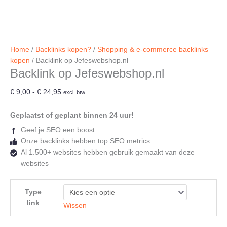
Home
/
Backlinks kopen?
/
Shopping & e-commerce backlinks
kopen
/ Backlink op Jefeswebshop.nl
Backlink op Jefeswebshop.nl
Prijsklasse:
€
9,00
-
€
24,95
excl. btw
€ 9,00
tot
Geplaatst of geplant binnen 24 uur!
€ 24,95
Geef je SEO een boost
Onze backlinks hebben top SEO metrics
Al 1.500+ websites hebben gebruik gemaakt van deze
websites
Type
link
Wissen