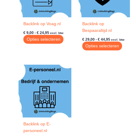
Backlink op Voag.nl
Backlink op
Bespaaraltijd.nl
Prijsklasse:
€
9,00
-
€
24,95
excl. btw
€ 9,00
Prijsklasse:
Dit
Opties selecteren
€
29,00
-
€
44,95
excl. btw
tot
€ 29,00
product
Dit
Opties selecteren
€ 24,95
tot
heeft
produc
€ 44,95
meerdere
heeft
variaties.
meerde
Deze
variatie
optie
Deze
kan
optie
gekozen
kan
worden
gekoze
op
worde
de
op
productpagina
de
Backlink op E-
produc
personeel.nl