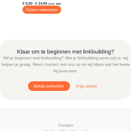
Prijsklasse:
€
9,00
-
€
24,95
excl. btw
€ 9,00
Dit
Opties selecteren
tot
product
€ 24,95
heeft
meerdere
variaties.
Deze
optie
Klaar om te beginnen met linkbuilding?
kan
Wil je beginnen met linkbuilding? Wat je linkbuilding wens ook is, wij
gekozen
helpen je graag. Neem contact met ons op en wij kijken wat het beste
worden
bij jouw past.
op
de
Bekijk pakketten
Krijg advies
productpagina
Contact