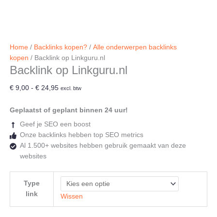
Home
/
Backlinks kopen?
/
Alle onderwerpen backlinks
kopen
/ Backlink op Linkguru.nl
Backlink op Linkguru.nl
Prijsklasse:
€
9,00
-
€
24,95
excl. btw
€ 9,00
tot
Geplaatst of geplant binnen 24 uur!
€ 24,95
Geef je SEO een boost
Onze backlinks hebben top SEO metrics
Al 1.500+ websites hebben gebruik gemaakt van deze
websites
Type
link
Wissen