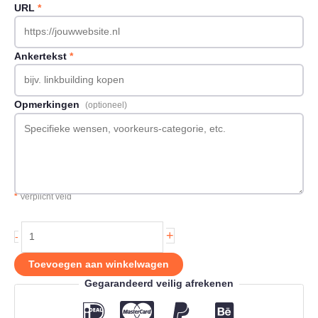
URL
*
Ankertekst
*
Opmerkingen
(optioneel)
*
Verplicht veld
Backlink
+
-
op
Linkguru.nl
Toevoegen aan winkelwagen
aantal
Gegarandeerd veilig afrekenen