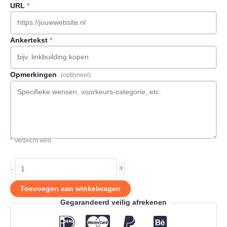
URL
*
Ankertekst
*
Opmerkingen
(optioneel)
*
Verplicht veld
Backlink
+
-
op
Movc.nl
Toevoegen aan winkelwagen
aantal
Gegarandeerd veilig afrekenen