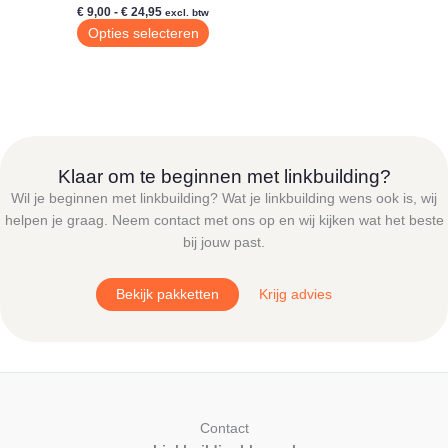
Prijsklasse:
€
9,00
-
€
24,95
excl. btw
€ 9,00
Dit
Opties selecteren
tot
product
€ 24,95
heeft
meerdere
variaties.
Deze
optie
Klaar om te beginnen met linkbuilding?
kan
Wil je beginnen met linkbuilding? Wat je linkbuilding wens ook is, wij
gekozen
helpen je graag. Neem contact met ons op en wij kijken wat het beste
worden
bij jouw past.
op
de
Bekijk pakketten
Krijg advies
productpagina
Contact