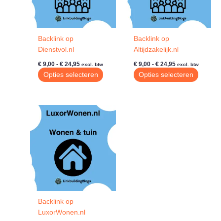
Backlink op
Backlink op
Dienstvol.nl
Altijdzakelijk.nl
Prijsklasse:
Prijsklasse:
€
9,00
-
€
24,95
€
9,00
-
€
24,95
excl. btw
excl. btw
€ 9,00
€ 9,00
Dit
Dit
Opties selecteren
Opties selecteren
tot
tot
product
produc
€ 24,95
€ 24,95
heeft
heeft
meerdere
meerde
variaties.
variatie
Deze
Deze
optie
optie
kan
kan
gekozen
gekoze
worden
worde
op
op
de
de
Backlink op
productpagina
produc
LuxorWonen.nl