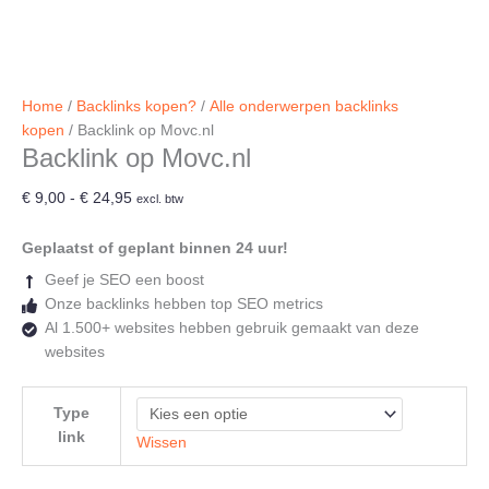
Home
/
Backlinks kopen?
/
Alle onderwerpen backlinks
kopen
/ Backlink op Movc.nl
Backlink op Movc.nl
Prijsklasse:
€
9,00
-
€
24,95
excl. btw
€ 9,00
tot
Geplaatst of geplant binnen 24 uur!
€ 24,95
Geef je SEO een boost
Onze backlinks hebben top SEO metrics
Al 1.500+ websites hebben gebruik gemaakt van deze
websites
Type
link
Wissen