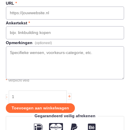
URL
*
Ankertekst
*
Opmerkingen
(optioneel)
*
Verplicht veld
Backlink
+
-
op
Nczakelijk.nl
Toevoegen aan winkelwagen
aantal
Gegarandeerd veilig afrekenen