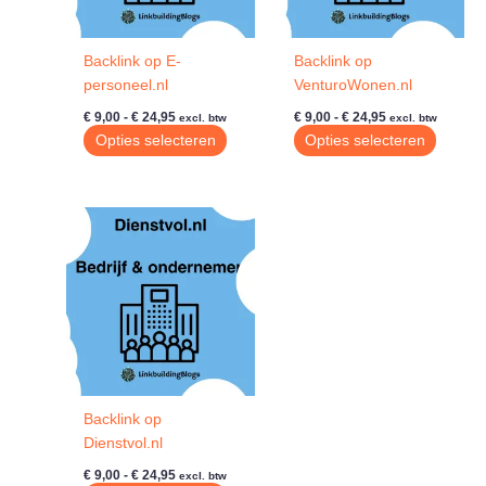
Backlink op E-
Backlink op
personeel.nl
VenturoWonen.nl
Prijsklasse:
Prijsklasse:
€
9,00
-
€
24,95
€
9,00
-
€
24,95
excl. btw
excl. btw
€ 9,00
€ 9,00
Dit
Dit
Opties selecteren
Opties selecteren
tot
tot
product
produc
€ 24,95
€ 24,95
heeft
heeft
meerdere
meerde
variaties.
variatie
Deze
Deze
optie
optie
kan
kan
gekozen
gekoze
worden
worde
op
op
de
de
Backlink op
productpagina
produc
Dienstvol.nl
Prijsklasse:
€
9,00
-
€
24,95
excl. btw