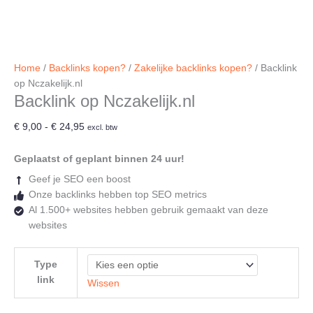
Home
/
Backlinks kopen?
/
Zakelijke backlinks kopen?
/ Backlink
op Nczakelijk.nl
Backlink op Nczakelijk.nl
Prijsklasse:
€
9,00
-
€
24,95
excl. btw
€ 9,00
tot
Geplaatst of geplant binnen 24 uur!
€ 24,95
Geef je SEO een boost
Onze backlinks hebben top SEO metrics
Al 1.500+ websites hebben gebruik gemaakt van deze
websites
Type
link
Wissen