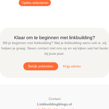
€ 9,00
Dit
Opties selecteren
tot
product
€ 24,95
heeft
meerdere
variaties.
Deze
optie
Klaar om te beginnen met linkbuilding?
kan
Wil je beginnen met linkbuilding? Wat je linkbuilding wens ook is, wij
gekozen
helpen je graag. Neem contact met ons op en wij kijken wat het beste
worden
bij jouw past.
op
de
Bekijk pakketten
Krijg advies
productpagina
Contact
Linkbuildingblogs.nl