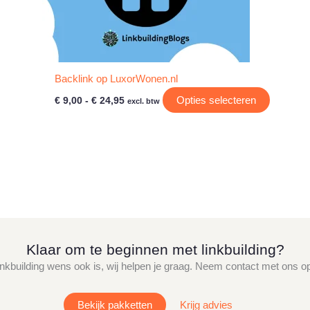
Backlink op LuxorWonen.nl
Prijsklasse:
Dit
Dit
Opties selecteren
€
9,00
-
€
24,95
excl. btw
€ 9,00
product
product
tot
heeft
heeft
€ 24,95
meerdere
meerder
variaties.
variaties.
Deze
Deze
optie
optie
kan
kan
gekozen
gekozen
Klaar om te beginnen met linkbuilding?
worden
worden
op
op
linkbuilding wens ook is, wij helpen je graag. Neem contact met ons op 
de
de
productpagina
productp
Bekijk pakketten
Krijg advies