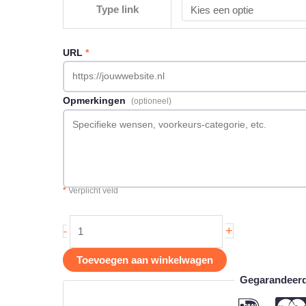
Type link
URL
*
Opmerkingen
(optioneel)
*
Verplicht veld
Backlink
+
-
op
Prijskijker.nl
Toevoegen aan winkelwagen
aantal
Gegarandeerd 