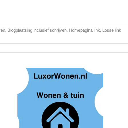
ven, Blogplaatsing inclusief schrijven, Homepagina link, Losse link