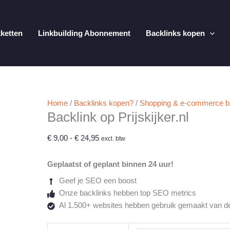
kketten
Linkbuilding Abonnement
Backlinks kopen
Home
/
Backlinks kopen?
/
Shopping & e-commerce b
Backlink op Prijskijker.nl
Prijsklasse:
€
9,00
-
€
24,95
excl. btw
€ 9,00
tot
Geplaatst of geplant binnen 24 uur!
€ 24,95
Geef je SEO een boost
Onze backlinks hebben top SEO metrics
Al 1.500+ websites hebben gebruik gemaakt van d