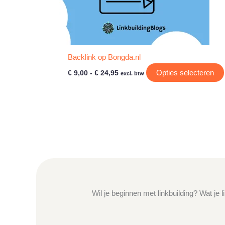
Backlink op Bongda.nl
Prijsklasse:
Opties selecteren
€
9,00
-
€
24,95
excl. btw
€ 9,00
tot
€ 24,95
Wil je beginnen met linkbuilding? Wat je 