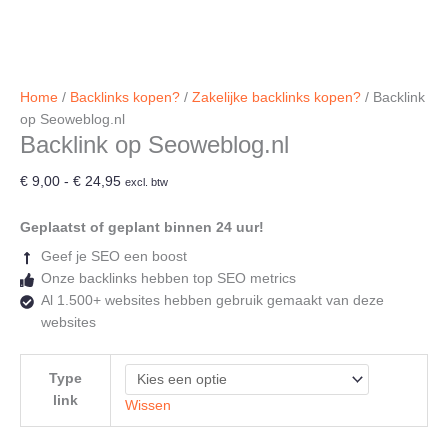
Home
/
Backlinks kopen?
/
Zakelijke backlinks kopen?
/ Backlink
op Seoweblog.nl
Backlink op Seoweblog.nl
Prijsklasse:
€
9,00
-
€
24,95
excl. btw
€ 9,00
tot
Geplaatst of geplant binnen 24 uur!
€ 24,95
Geef je SEO een boost
Onze backlinks hebben top SEO metrics
Al 1.500+ websites hebben gebruik gemaakt van deze
websites
Type
link
Wissen