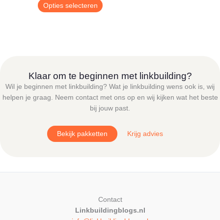
€ 9,00
Dit
Opties selecteren
tot
product
€ 24,95
heeft
meerdere
variaties.
Deze
optie
Klaar om te beginnen met linkbuilding?
kan
Wil je beginnen met linkbuilding? Wat je linkbuilding wens ook is, wij
gekozen
helpen je graag. Neem contact met ons op en wij kijken wat het beste
worden
bij jouw past.
op
de
Bekijk pakketten
Krijg advies
productpagina
Contact
Linkbuildingblogs.nl