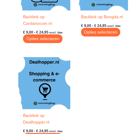
Backlink op
Backlink op Bongda.nl
Cardanocoin.nl
Prijsklasse:
€
9,00
-
€
24,95
excl. btw
€ 9,00
Prijsklasse:
Dit
Opties selecteren
€
9,00
-
€
24,95
excl. btw
tot
€ 9,00
Dit
produc
Opties selecteren
€ 24,95
tot
product
heeft
€ 24,95
heeft
meerde
meerdere
variatie
variaties.
Deze
Deze
optie
optie
kan
kan
gekoze
gekozen
worde
worden
op
op
de
de
produc
Backlink op
productpagina
Dealhopper.nl
Prijsklasse:
€
9,00
-
€
24,95
excl. btw