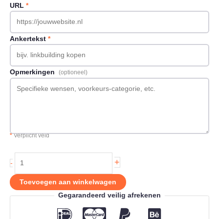
URL
*
Ankertekst
*
Opmerkingen
(optioneel)
*
Verplicht veld
Backlink
+
-
op
Seoweblog.nl
Toevoegen aan winkelwagen
aantal
Gegarandeerd veilig afrekenen