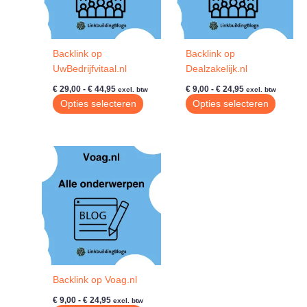
Backlink op
Backlink op
UwBedrijfvitaal.nl
Dealzakelijk.nl
Prijsklasse:
Prijsklasse:
€
29,00
-
€
44,95
€
9,00
-
€
24,95
excl. btw
excl. btw
€ 29,00
€ 9,00
Dit
Dit
Opties selecteren
Opties selecteren
tot
tot
product
produc
€ 44,95
€ 24,95
heeft
heeft
meerdere
meerde
variaties.
variatie
Deze
Deze
optie
optie
kan
kan
gekozen
gekoze
worden
worde
op
op
de
de
Backlink op Voag.nl
productpagina
produc
Prijsklasse:
€
9,00
-
€
24,95
excl. btw