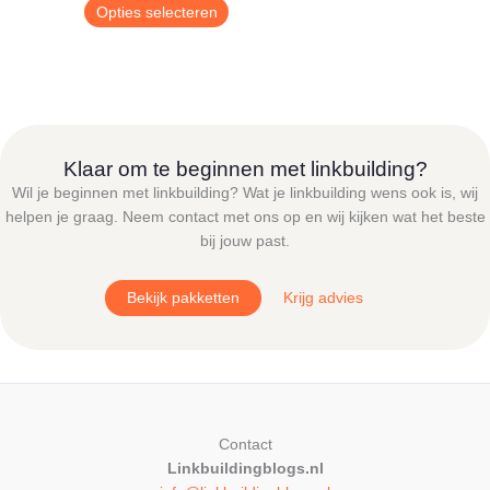
€ 9,00
Dit
Opties selecteren
tot
product
€ 24,95
heeft
meerdere
variaties.
Deze
optie
Klaar om te beginnen met linkbuilding?
kan
Wil je beginnen met linkbuilding? Wat je linkbuilding wens ook is, wij
gekozen
helpen je graag. Neem contact met ons op en wij kijken wat het beste
worden
bij jouw past.
op
de
Bekijk pakketten
Krijg advies
productpagina
Contact
Linkbuildingblogs.nl