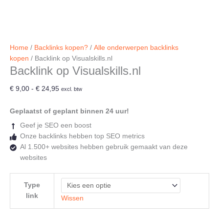
Home
/
Backlinks kopen?
/
Alle onderwerpen backlinks
kopen
/ Backlink op Visualskills.nl
Backlink op Visualskills.nl
Prijsklasse:
€
9,00
-
€
24,95
excl. btw
€ 9,00
tot
Geplaatst of geplant binnen 24 uur!
€ 24,95
Geef je SEO een boost
Onze backlinks hebben top SEO metrics
Al 1.500+ websites hebben gebruik gemaakt van deze
websites
Type
link
Wissen