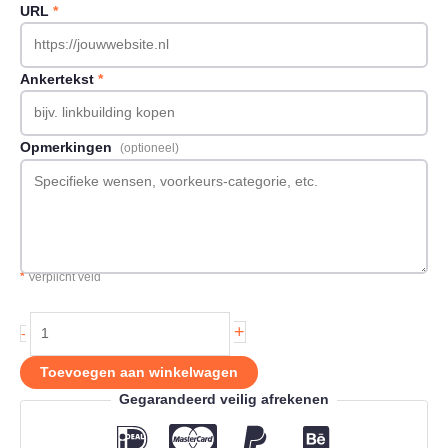
URL
*
Ankertekst
*
Opmerkingen
(optioneel)
*
Verplicht veld
Backlink
+
-
op
Visualskills.nl
Toevoegen aan winkelwagen
aantal
Gegarandeerd veilig afrekenen