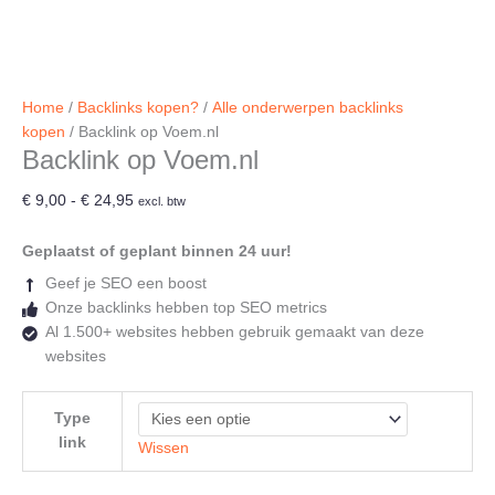
Home
/
Backlinks kopen?
/
Alle onderwerpen backlinks
kopen
/ Backlink op Voem.nl
Backlink op Voem.nl
Prijsklasse:
€
9,00
-
€
24,95
excl. btw
€ 9,00
tot
Geplaatst of geplant binnen 24 uur!
€ 24,95
Geef je SEO een boost
Onze backlinks hebben top SEO metrics
Al 1.500+ websites hebben gebruik gemaakt van deze
websites
Type
link
Wissen