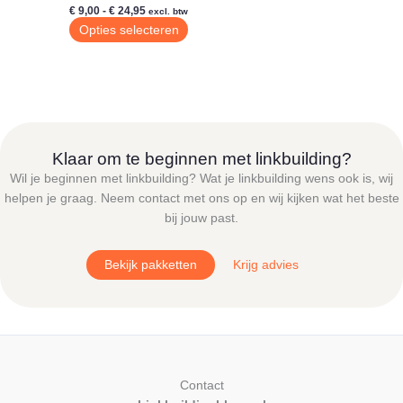
Prijsklasse:
€
9,00
-
€
24,95
excl. btw
€ 9,00
Dit
Opties selecteren
tot
product
€ 24,95
heeft
meerdere
variaties.
Deze
optie
Klaar om te beginnen met linkbuilding?
kan
Wil je beginnen met linkbuilding? Wat je linkbuilding wens ook is, wij
gekozen
helpen je graag. Neem contact met ons op en wij kijken wat het beste
worden
bij jouw past.
op
de
Bekijk pakketten
Krijg advies
productpagina
Contact