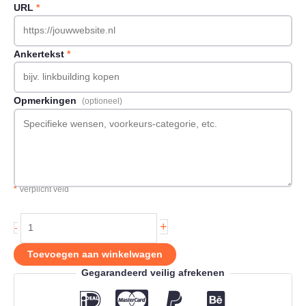
URL
*
Ankertekst
*
Opmerkingen
(optioneel)
*
Verplicht veld
Backlink
+
-
op
Voem.nl
Toevoegen aan winkelwagen
aantal
Gegarandeerd veilig afrekenen