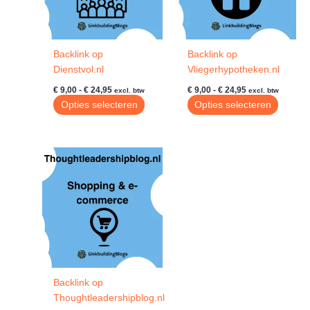
Backlink op
Backlink op
Dienstvol.nl
Vliegerhypotheken.nl
Prijsklasse:
Prijsklasse:
€
9,00
-
€
24,95
€
9,00
-
€
24,95
excl. btw
excl. btw
€ 9,00
€ 9,00
Dit
Dit
Opties selecteren
Opties selecteren
tot
tot
product
produc
€ 24,95
€ 24,95
heeft
heeft
meerdere
meerde
variaties.
variatie
Deze
Deze
optie
optie
kan
kan
gekozen
gekoze
worden
worde
op
op
de
de
Backlink op
productpagina
produc
Thoughtleadershipblog.nl