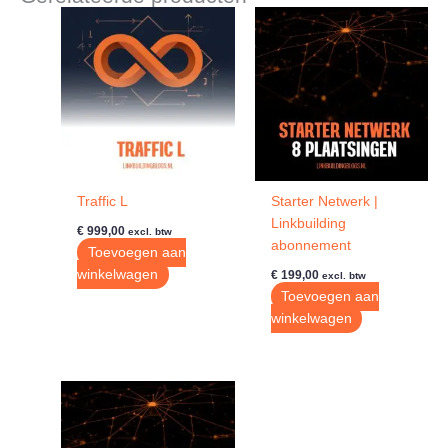
Traffic L
Starter Netwerk |
Linkbuilding
€
999,00
excl. btw
abonnement
Toevoegen aan
winkelwagen
€
199,00
excl. btw
Toevoegen aan
winkelwagen