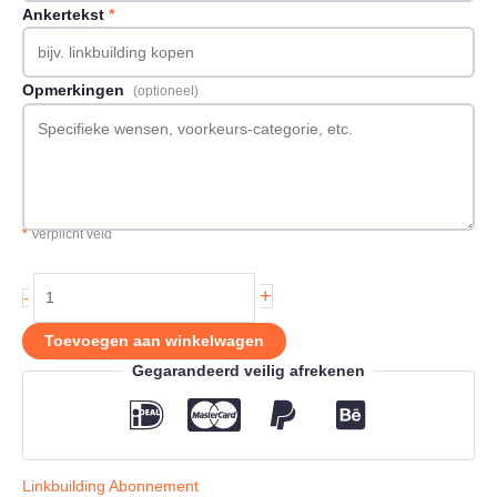
Ankertekst
*
Opmerkingen
(optioneel)
*
Verplicht veld
Authority
+
-
Netwerk
|
Toevoegen aan winkelwagen
Linkbuilding
Gegarandeerd veilig afrekenen
abonnement
aantal
Linkbuilding Abonnement