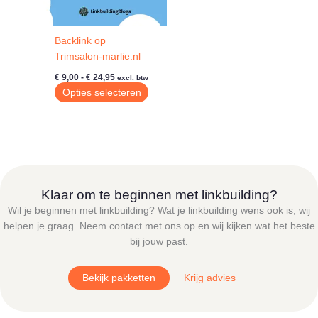
Backlink op
Trimsalon-marlie.nl
Prijsklasse:
€
9,00
-
€
24,95
excl. btw
€ 9,00
Dit
Opties selecteren
tot
product
€ 24,95
heeft
meerdere
variaties.
Deze
optie
Klaar om te beginnen met linkbuilding?
kan
Wil je beginnen met linkbuilding? Wat je linkbuilding wens ook is, wij
gekozen
helpen je graag. Neem contact met ons op en wij kijken wat het beste
worden
bij jouw past.
op
de
Bekijk pakketten
Krijg advies
productpagina