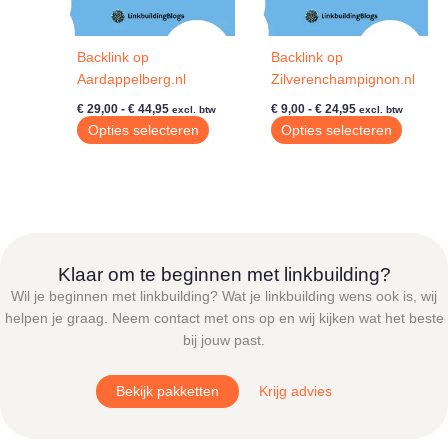
Backlink op
Backlink op
Aardappelberg.nl
Zilverenchampignon.nl
Prijsklasse:
Prijsklasse:
€
29,00
-
€
44,95
€
9,00
-
€
24,95
excl. btw
excl. btw
€ 29,00
€ 9,00
Dit
Dit
Opties selecteren
Opties selecteren
tot
tot
product
produc
€ 44,95
€ 24,95
heeft
heeft
meerdere
meerde
variaties.
variatie
Deze
Deze
optie
optie
Klaar om te beginnen met linkbuilding?
kan
kan
Wil je beginnen met linkbuilding? Wat je linkbuilding wens ook is, wij
gekozen
gekoze
helpen je graag. Neem contact met ons op en wij kijken wat het beste
worden
worde
bij jouw past.
op
op
de
de
Bekijk pakketten
Krijg advies
productpagina
produc