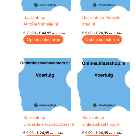
Backlink op
Backlink op Mobiele-
AutoBedrijfheije.nl
stad.nl
Prijsklasse:
Prijsklasse:
€
29,00
-
€
44,95
€
9,00
-
€
24,95
excl. btw
excl. btw
€ 29,00
€ 9,00
Dit
Dit
Opties selecteren
Opties selecteren
tot
tot
product
produc
€ 44,95
€ 24,95
heeft
heeft
meerdere
meerde
variaties.
variatie
Deze
Deze
optie
optie
kan
kan
gekozen
gekoze
worden
worde
op
op
de
de
Backlink op
Backlink op
productpagina
produc
Onderdelenvanscooters.nl
Onlineuitlaatshop.nl
Prijsklasse:
Prijsklasse:
€
9,00
-
€
24,95
€
9,00
-
€
24,95
excl. btw
excl. btw