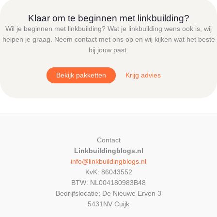
Deze
optie
Klaar om te beginnen met linkbuilding?
kan
Wil je beginnen met linkbuilding? Wat je linkbuilding wens ook is, wij
gekozen
helpen je graag. Neem contact met ons op en wij kijken wat het beste
worden
bij jouw past.
op
de
Bekijk pakketten
Krijg advies
productpagina
Contact
Linkbuildingblogs.nl
info@linkbuildingblogs.nl
KvK: 86043552
BTW: NL004180983B48
Bedrijfslocatie: De Nieuwe Erven 3
5431NV Cuijk