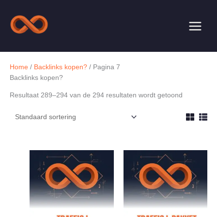
Ga
naar
de
inhoud
Home
/
Backlinks kopen?
/ Pagina 7
Backlinks kopen?
Resultaat 289–294 van de 294 resultaten wordt getoond