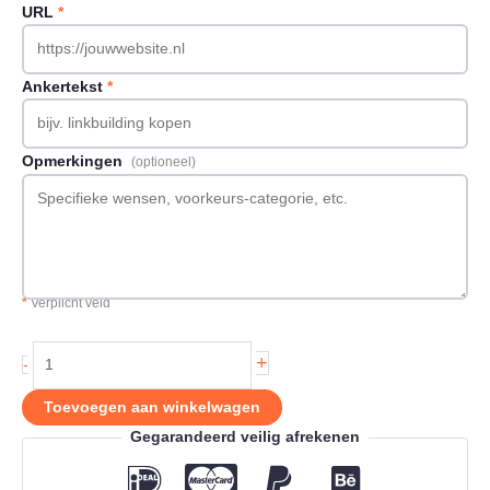
URL
*
Ankertekst
*
Opmerkingen
(optioneel)
*
Verplicht veld
Backlink
+
-
op
Gezondheidregie.nl
Toevoegen aan winkelwagen
aantal
Gegarandeerd veilig afrekenen