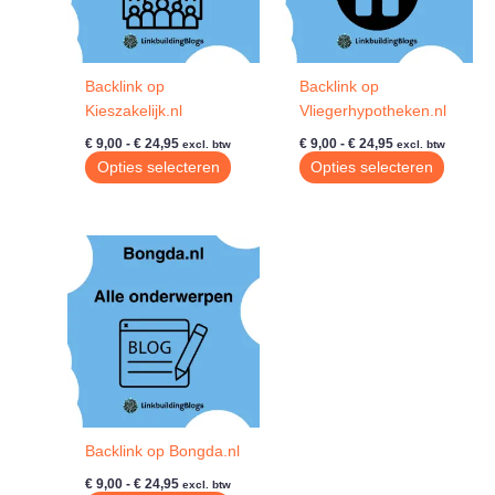
Backlink op
Backlink op
Kieszakelijk.nl
Vliegerhypotheken.nl
Prijsklasse:
Prijsklasse:
€
9,00
-
€
24,95
€
9,00
-
€
24,95
excl. btw
excl. btw
€ 9,00
€ 9,00
Dit
Dit
Opties selecteren
Opties selecteren
tot
tot
product
produc
€ 24,95
€ 24,95
heeft
heeft
meerdere
meerde
variaties.
variatie
Deze
Deze
optie
optie
kan
kan
gekozen
gekoze
worden
worde
op
op
de
de
Backlink op Bongda.nl
productpagina
produc
Prijsklasse:
€
9,00
-
€
24,95
excl. btw