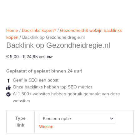
Home
/
Backlinks kopen?
/
Gezondheid & welzijn backlinks
kopen
/ Backlink op Gezondheidregie.nl
Backlink op Gezondheidregie.nl
Prijsklasse:
€
9,00
-
€
24,95
excl. btw
€ 9,00
tot
Geplaatst of geplant binnen 24 uur!
€ 24,95
Geef je SEO een boost
Onze backlinks hebben top SEO metrics
Al 1.500+ websites hebben gebruik gemaakt van deze
websites
Type
link
Wissen