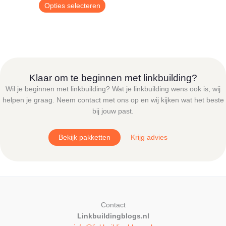
€ 9,00
Dit
Opties selecteren
tot
product
€ 24,95
heeft
meerdere
variaties.
Deze
optie
Klaar om te beginnen met linkbuilding?
kan
Wil je beginnen met linkbuilding? Wat je linkbuilding wens ook is, wij
gekozen
helpen je graag. Neem contact met ons op en wij kijken wat het beste
worden
bij jouw past.
op
de
Bekijk pakketten
Krijg advies
productpagina
Contact
Linkbuildingblogs.nl