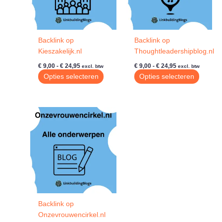
Backlink op
Backlink op
Kieszakelijk.nl
Thoughtleadershipblog.nl
Prijsklasse:
Prijsklasse:
€
9,00
-
€
24,95
€
9,00
-
€
24,95
excl. btw
excl. btw
€ 9,00
€ 9,00
Dit
Dit
Opties selecteren
Opties selecteren
tot
tot
product
produc
€ 24,95
€ 24,95
heeft
heeft
meerdere
meerde
variaties.
variatie
Deze
Deze
optie
optie
kan
kan
gekozen
gekoze
worden
worde
op
op
de
de
Backlink op
productpagina
produc
Onzevrouwencirkel.nl