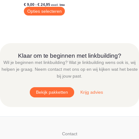
Prijsklasse:
€
9,00
-
€
24,95
excl. btw
€ 9,00
Dit
Opties selecteren
tot
product
€ 24,95
heeft
meerdere
variaties.
Deze
optie
Klaar om te beginnen met linkbuilding?
kan
Wil je beginnen met linkbuilding? Wat je linkbuilding wens ook is, wij
gekozen
helpen je graag. Neem contact met ons op en wij kijken wat het beste
worden
bij jouw past.
op
de
Bekijk pakketten
Krijg advies
productpagina
Contact