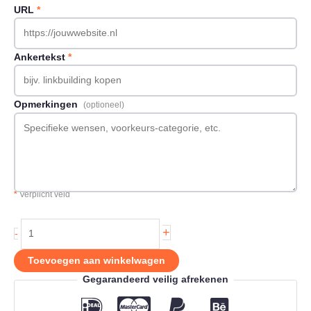
URL
*
Ankertekst
*
Opmerkingen
(optioneel)
*
Verplicht veld
Backlink
+
-
op
Hansies.nl
Toevoegen aan winkelwagen
aantal
Gegarandeerd veilig afrekenen