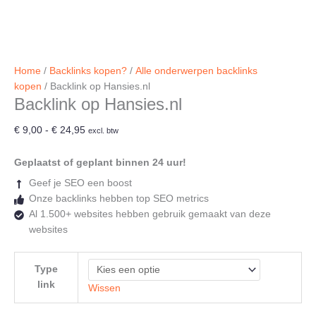
Home
/
Backlinks kopen?
/
Alle onderwerpen backlinks
kopen
/ Backlink op Hansies.nl
Backlink op Hansies.nl
Prijsklasse:
€
9,00
-
€
24,95
excl. btw
€ 9,00
tot
Geplaatst of geplant binnen 24 uur!
€ 24,95
Geef je SEO een boost
Onze backlinks hebben top SEO metrics
Al 1.500+ websites hebben gebruik gemaakt van deze
websites
Type
link
Wissen