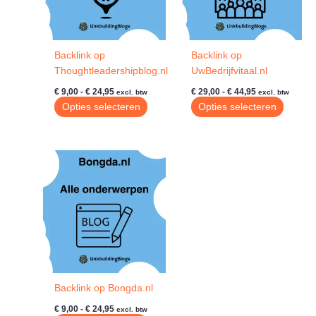
Backlink op
Backlink op
Thoughtleadershipblog.nl
UwBedrijfvitaal.nl
Prijsklasse:
Prijsklasse:
€
9,00
-
€
24,95
€
29,00
-
€
44,95
excl. btw
excl. btw
€ 9,00
€ 29,00
Dit
Dit
Opties selecteren
Opties selecteren
tot
tot
product
produc
€ 24,95
€ 44,95
heeft
heeft
meerdere
meerde
variaties.
variatie
Deze
Deze
optie
optie
kan
kan
gekozen
gekoze
worden
worde
op
op
de
de
Backlink op Bongda.nl
productpagina
produc
Prijsklasse:
€
9,00
-
€
24,95
excl. btw