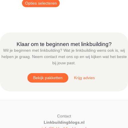
€ 9,00
Dit
Opties selecteren
tot
product
€ 24,95
heeft
meerdere
variaties.
Deze
optie
Klaar om te beginnen met linkbuilding?
kan
Wil je beginnen met linkbuilding? Wat je linkbuilding wens ook is, wij
gekozen
helpen je graag. Neem contact met ons op en wij kijken wat het beste
worden
bij jouw past.
op
de
Bekijk pakketten
Krijg advies
productpagina
Contact
Linkbuildingblogs.nl