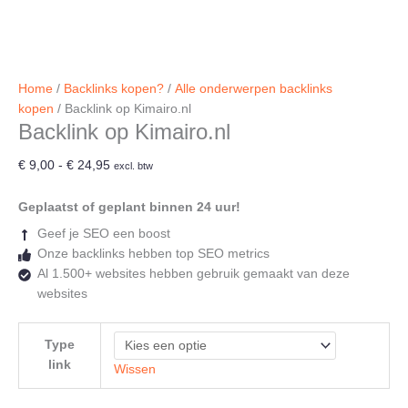
Home
/
Backlinks kopen?
/
Alle onderwerpen backlinks
kopen
/ Backlink op Kimairo.nl
Backlink op Kimairo.nl
Prijsklasse:
€
9,00
-
€
24,95
excl. btw
€ 9,00
tot
Geplaatst of geplant binnen 24 uur!
€ 24,95
Geef je SEO een boost
Onze backlinks hebben top SEO metrics
Al 1.500+ websites hebben gebruik gemaakt van deze
websites
Type
link
Wissen