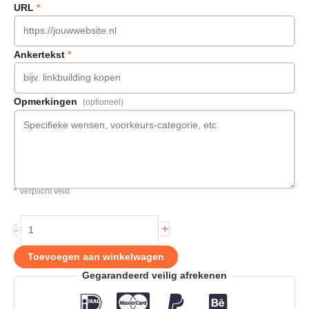
URL
*
Ankertekst
*
Opmerkingen
(optioneel)
*
Verplicht veld
Backlink
+
-
op
Kimairo.nl
Toevoegen aan winkelwagen
aantal
Gegarandeerd veilig afrekenen