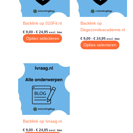
Backlink op 010Fit.nl
Backlink op
Degezondeacademie.nl
Prijsklasse:
€
9,00
-
€
24,95
excl. btw
€ 9,00
Prijsklasse:
Dit
Opties selecteren
€
9,00
-
€
24,95
excl. btw
tot
€ 9,00
product
Dit
Opties selecteren
€ 24,95
tot
heeft
produc
€ 24,95
meerdere
heeft
variaties.
meerde
Deze
variatie
optie
Deze
kan
optie
gekozen
kan
worden
gekoze
op
worde
de
op
productpagina
de
Backlink op Ivraag.nl
produc
Prijsklasse:
€
9,00
-
€
24,95
excl. btw