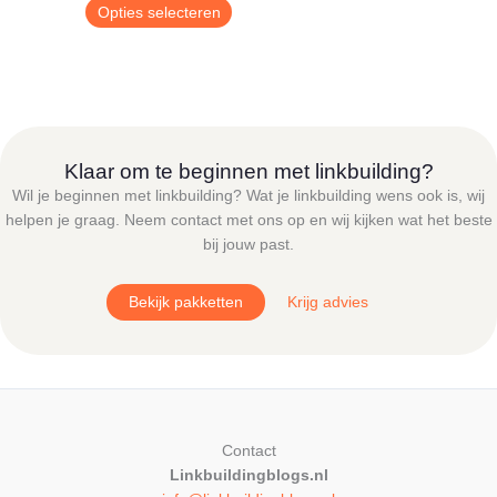
€ 9,00
Dit
Opties selecteren
tot
product
€ 24,95
heeft
meerdere
variaties.
Deze
optie
Klaar om te beginnen met linkbuilding?
kan
Wil je beginnen met linkbuilding? Wat je linkbuilding wens ook is, wij
gekozen
helpen je graag. Neem contact met ons op en wij kijken wat het beste
worden
bij jouw past.
op
de
Bekijk pakketten
Krijg advies
productpagina
Contact
Linkbuildingblogs.nl