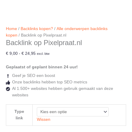
Home
/
Backlinks kopen?
/
Alle onderwerpen backlinks
kopen
/ Backlink op Pixelpraat.nl
Backlink op Pixelpraat.nl
Prijsklasse:
€
9,00
-
€
24,95
excl. btw
€ 9,00
tot
Geplaatst of geplant binnen 24 uur!
€ 24,95
Geef je SEO een boost
Onze backlinks hebben top SEO metrics
Al 1.500+ websites hebben gebruik gemaakt van deze
websites
Type
link
Wissen