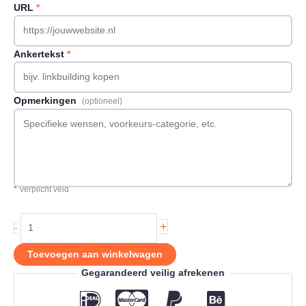
URL
*
Ankertekst
*
Opmerkingen
(optioneel)
*
Verplicht veld
Backlink
+
-
op
Pixelpraat.nl
Toevoegen aan winkelwagen
aantal
Gegarandeerd veilig afrekenen