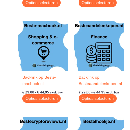
€ 29,00
€ 29,00
Dit
Dit
Opties selecteren
Opties selecteren
tot
tot
product
produc
€ 44,95
€ 44,95
heeft
heeft
meerdere
meerde
variaties.
variatie
Deze
Deze
optie
optie
kan
kan
gekozen
gekoze
worden
worde
op
op
de
de
Backlink op Beste-
Backlink op
productpagina
produc
macbook.nl
Besteaandelenkopen.nl
Prijsklasse:
Prijsklasse:
€
29,00
-
€
44,95
€
29,00
-
€
44,95
excl. btw
excl. btw
€ 29,00
€ 29,00
Dit
Dit
Opties selecteren
Opties selecteren
tot
tot
product
produc
€ 44,95
€ 44,95
heeft
heeft
meerdere
meerde
variaties.
variatie