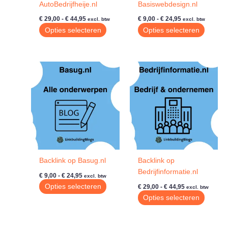
AutoBedrijfheije.nl
Basiswebdesign.nl
Prijsklasse:
Prijsklasse:
€
29,00
-
€
44,95
€
9,00
-
€
24,95
excl. btw
excl. btw
€ 29,00
€ 9,00
Dit
Dit
Opties selecteren
Opties selecteren
tot
tot
product
produc
€ 44,95
€ 24,95
heeft
heeft
meerdere
meerde
variaties.
variatie
Deze
Deze
optie
optie
kan
kan
gekozen
gekoze
worden
worde
op
op
de
de
Backlink op Basug.nl
Backlink op
productpagina
produc
Bedrijfinformatie.nl
Prijsklasse:
€
9,00
-
€
24,95
excl. btw
€ 9,00
Prijsklasse:
Dit
Opties selecteren
€
29,00
-
€
44,95
excl. btw
tot
€ 29,00
product
Dit
Opties selecteren
€ 24,95
tot
heeft
produc
€ 44,95
meerdere
heeft