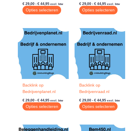
Prijsklasse:
Prijsklasse:
€
29,00
-
€
44,95
€
29,00
-
€
44,95
excl. btw
excl. btw
€ 29,00
€ 29,00
Dit
Dit
Opties selecteren
Opties selecteren
tot
tot
product
produc
€ 44,95
€ 44,95
heeft
heeft
meerdere
meerde
variaties.
variatie
Deze
Deze
optie
optie
kan
kan
gekozen
gekoze
worden
worde
op
op
de
de
Backlink op
Backlink op
productpagina
produc
Bedrijvenplanet.nl
Bedrijvenraad.nl
Prijsklasse:
Prijsklasse:
€
29,00
-
€
44,95
€
29,00
-
€
44,95
excl. btw
excl. btw
€ 29,00
€ 29,00
Dit
Dit
Opties selecteren
Opties selecteren
tot
tot
product
produc
€ 44,95
€ 44,95
heeft
heeft
meerdere
meerde