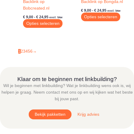
Backlink op
Backlink op Bongda.nl
productpagina
produc
Bobcreated.nl
Prijsklasse:
€
9,00
-
€
24,95
excl. btw
€ 9,00
Prijsklasse:
Dit
Opties selecteren
€
9,00
-
€
24,95
excl. btw
tot
€ 9,00
Dit
produc
Opties selecteren
€ 24,95
tot
product
heeft
€ 24,95
heeft
meerde
meerdere
variatie
variaties.
Deze
1
2
3
4
5
6
→
Deze
optie
optie
kan
kan
gekoze
gekozen
worde
Klaar om te beginnen met linkbuilding?
worden
op
Wil je beginnen met linkbuilding? Wat je linkbuilding wens ook is, wij
op
de
helpen je graag. Neem contact met ons op en wij kijken wat het beste
de
produc
bij jouw past.
productpagina
Bekijk pakketten
Krijg advies