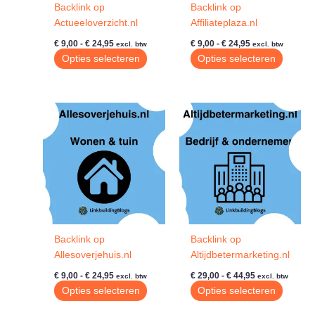
Backlink op
Backlink op
produc
Actueeloverzicht.nl
Affiliateplaza.nl
Prijsklasse:
Prijsklasse:
€
9,00
-
€
24,95
€
9,00
-
€
24,95
excl. btw
excl. btw
€ 9,00
€ 9,00
Dit
Dit
Opties selecteren
Opties selecteren
tot
tot
product
produc
€ 24,95
€ 24,95
heeft
heeft
meerdere
meerde
variaties.
variatie
Deze
Deze
optie
optie
kan
kan
gekozen
gekoze
worden
worde
op
op
de
de
Backlink op
Backlink op
productpagina
produc
Allesoverjehuis.nl
Altijdbetermarketing.nl
Prijsklasse:
Prijsklasse:
€
9,00
-
€
24,95
€
29,00
-
€
44,95
excl. btw
excl. btw
€ 9,00
€ 29,00
Dit
Dit
Opties selecteren
Opties selecteren
tot
tot
product
produc
€ 24,95
€ 44,95