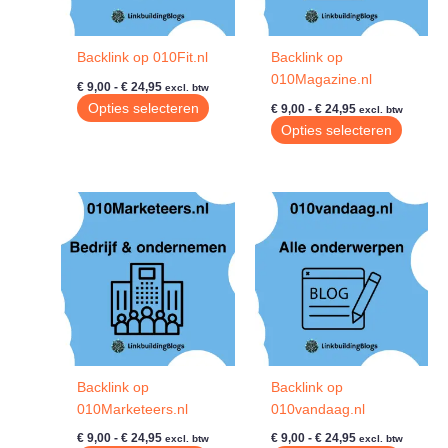
Backlink op 010Fit.nl
Backlink op
010Magazine.nl
Prijsklasse:
€
9,00
-
€
24,95
excl. btw
€ 9,00
Prijsklasse:
Dit
Opties selecteren
€
9,00
-
€
24,95
excl. btw
tot
€ 9,00
product
Dit
Opties selecteren
€ 24,95
tot
heeft
produc
€ 24,95
meerdere
heeft
variaties.
meerde
Deze
variatie
optie
Deze
kan
optie
gekozen
kan
worden
gekoze
op
worde
de
op
productpagina
de
Backlink op
Backlink op
produc
010Marketeers.nl
010vandaag.nl
Prijsklasse:
Prijsklasse:
€
9,00
-
€
24,95
€
9,00
-
€
24,95
excl. btw
excl. btw