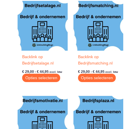
variaties.
meerde
Deze
variatie
optie
Deze
kan
optie
gekozen
kan
worden
gekoze
op
worde
de
op
productpagina
de
Backlink op
Backlink op
produc
Bedrijfsetalage.nl
Bedrijfsmatching.nl
Prijsklasse:
Prijsklasse:
€
29,00
-
€
44,95
€
29,00
-
€
44,95
excl. btw
excl. btw
€ 29,00
€ 29,00
Dit
Dit
Opties selecteren
Opties selecteren
tot
tot
product
produc
€ 44,95
€ 44,95
heeft
heeft
meerdere
meerde
variaties.
variatie
Deze
Deze
optie
optie
kan
kan
gekozen
gekoze