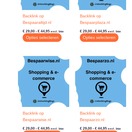
op
op
de
de
Backlink op
Backlink op
productpagina
produc
Bespaaraltijd.nl
Bespaarplaza.nl
Prijsklasse:
Prijsklasse:
€
29,00
-
€
44,95
€
29,00
-
€
44,95
excl. btw
excl. btw
€ 29,00
€ 29,00
Dit
Dit
Opties selecteren
Opties selecteren
tot
tot
product
produc
€ 44,95
€ 44,95
heeft
heeft
meerdere
meerde
variaties.
variatie
Deze
Deze
optie
optie
kan
kan
gekozen
gekoze
worden
worde
op
op
de
de
Backlink op
Backlink op
productpagina
produc
Bespaarwise.nl
Bespaarzo.nl
Prijsklasse:
Prijsklasse:
€
29,00
-
€
44,95
€
29,00
-
€
44,95
excl. btw
excl. btw