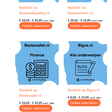
de
de
Backlink op
Backlink op
productpagina
produc
Bestelinkbuilding.nl
Bestemerken.nl
Prijsklasse:
Prijsklasse:
€
29,00
-
€
44,95
€
29,00
-
€
44,95
excl. btw
excl. btw
€ 29,00
€ 29,00
Dit
Dit
Opties selecteren
Opties selecteren
tot
tot
product
produc
€ 44,95
€ 44,95
heeft
heeft
meerdere
meerde
variaties.
variatie
Deze
Deze
optie
optie
kan
kan
gekozen
gekoze
worden
worde
op
op
de
de
Backlink op
Backlink op Bigns.nl
productpagina
produc
Bestewallet.nl
Prijsklasse:
€
9,00
-
€
24,95
excl. btw
€ 9,00
Prijsklasse:
Dit
Opties selecteren
€
29,00
-
€
44,95
excl. btw
tot
€ 29,00
Dit
produc
Opties selecteren
€ 24,95
tot