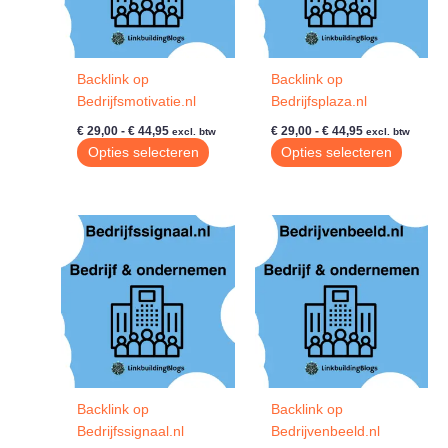
worden
worde
op
op
de
de
Backlink op
Backlink op
productpagina
produc
Bedrijfsmotivatie.nl
Bedrijfsplaza.nl
Prijsklasse:
Prijsklasse:
€
29,00
-
€
44,95
€
29,00
-
€
44,95
excl. btw
excl. btw
€ 29,00
€ 29,00
Dit
Dit
Opties selecteren
Opties selecteren
tot
tot
product
produc
€ 44,95
€ 44,95
heeft
heeft
meerdere
meerde
variaties.
variatie
Deze
Deze
optie
optie
kan
kan
gekozen
gekoze
worden
worde
op
op
de
de
Backlink op
Backlink op
productpagina
produc
Bedrijfssignaal.nl
Bedrijvenbeeld.nl