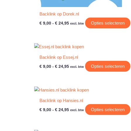
Backlink op Dorek.nl
Prijsklasse:
Opties selecteren
€
9,00
-
€
24,95
excl. btw
€ 9,00
tot
€ 24,95
Backlink op Essej.nl
Prijsklasse:
Opties selecteren
€
9,00
-
€
24,95
excl. btw
€ 9,00
tot
€ 24,95
Backlink op Hansies.nl
Prijsklasse:
Opties selecteren
€
9,00
-
€
24,95
excl. btw
€ 9,00
tot
€ 24,95