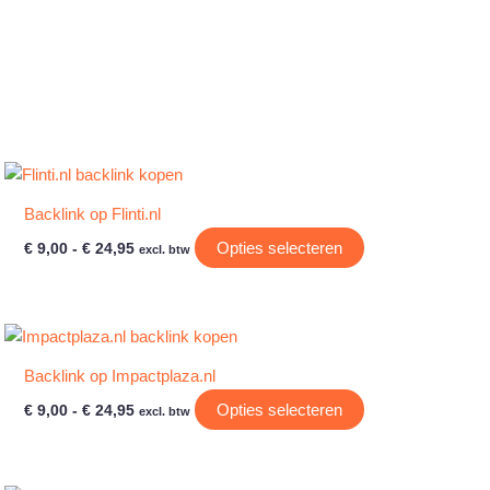
worden
op
de
agina
productpagina
Backlink op Flinti.nl
Prijsklasse:
Dit
Opties selecteren
€
9,00
-
€
24,95
excl. btw
€ 9,00
product
tot
heeft
€ 24,95
e
meerdere
variaties.
Backlink op Impactplaza.nl
Deze
optie
Prijsklasse:
Dit
Opties selecteren
€
9,00
-
€
24,95
excl. btw
€ 9,00
kan
product
tot
gekozen
heeft
€ 24,95
worden
e
meerdere